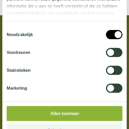
informatie die u aan ze heeft verstrekt of die ze hebben
verzameld op basis van uw gebruik van hun services.
Wil je meer weten over onze privacyverklaring? Dat lees
Toestemmingsselectie
je
hier
.
Noodzakelijk
Voorkeuren
Statistieken
Vacatures
Marketing
Verhalen
Over Adezz
Contact
Alles toestaan