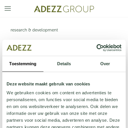
research & development
Project Engineer / Technisch
Toestemming
Details
Over
Tekenaar
In de functie Technisch tekenaar ben jij
Deze website maakt gebruik van cookies
verantwoordelijk voor het volledig uitwerken van
We gebruiken cookies om content en advertenties te
projecten in de openbare ruimten. De klant levert
personaliseren, om functies voor social media te bieden
een projectplan aan en jij zorgt dat het idee tot
en om ons websiteverkeer te analyseren. Ook delen we
leven komt.
informatie over uw gebruik van onze site met onze
partners voor social media, adverteren en analyse. Deze
Lees meer
partners kunnen deze gegevens combineren met andere