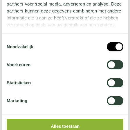
partners voor social media, adverteren en analyse. Deze
Ontmoet onze mensen
partners kunnen deze gegevens combineren met andere
informatie die u aan ze heeft verstrekt of die ze hebben
verzameld op basis van uw gebruik van hun services.
Wil je meer weten over onze privacyverklaring? Dat lees
Toestemmingsselectie
je
hier
.
Noodzakelijk
Voorkeuren
Statistieken
Marketing
Alles toestaan