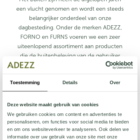
een vlucht genomen en wordt een steeds
belangrijker onderdeel van onze
dagbesteding. Onder de merken ADEZZ,
FORNO en FURNS voeren we een zeer
uiteenlopend assortiment aan producten
die de buitenbeleving van de gebruiker
verrijkt. Met onze producten creëren we de
sfeer waarin men ontspannen van de tuin
Toestemming
Details
Over
kan genieten. Hierdoor komt het
hovenierswerk van onze zakelijke klant het
best tot zijn recht en tovert hij steevast een
Deze website maakt gebruik van cookies
lach op het gezicht van de eindklant tijdens
We gebruiken cookies om content en advertenties te
de oplevering.
personaliseren, om functies voor social media te bieden
en om ons websiteverkeer te analyseren. Ook delen we
informatie over uw gebruik van onze site met onze