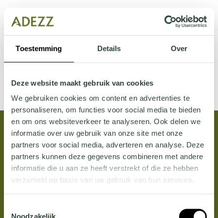
Toestemming
Details
Over
Categorieën
Tags
Authors
Toon alles
Deze website maakt gebruik van cookies
There are no posts on the list.
We gebruiken cookies om content en advertenties te
personaliseren, om functies voor social media te bieden
en om ons websiteverkeer te analyseren. Ook delen we
informatie over uw gebruik van onze site met onze
partners voor social media, adverteren en analyse. Deze
partners kunnen deze gegevens combineren met andere
informatie die u aan ze heeft verstrekt of die ze hebben
verzameld op basis van uw gebruik van hun services.
Wil je meer weten over onze privacyverklaring? Dat lees
Toestemmingsselectie
je
hier
.
Noodzakelijk